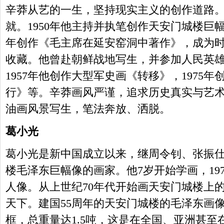
辛莽从艺的一生，坚持现实主义的创作道路
就。1950年他主持并执笔创作天安门城楼巨幅
年创作《毛主席在延安窑洞中著作》，成为
收藏。他曾赴朝鲜战地写生，并参加人民英
1957年他创作大型军史画《转移》，1975
行》等。辛莽画风严谨，追求历史真实与艺
油画风景写生，笔法奔放、洒脱。
葛小光
葛小光是新中国成立以来，继周令钊、张振
楼毛泽东巨幅像的画家。他7岁开始学画，19
人像。从上世纪70年代开始画天安门城楼上
天下。建国55周年的天安门城楼的毛泽东画像
框，总重量达1.5吨，这是在全国、亚洲甚