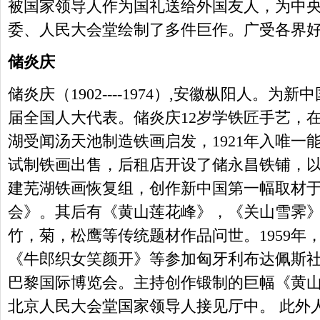
被国家领导人作为国礼送给外国友人，为中
委、人民大会堂绘制了多件巨作。广受各界
储炎庆
储炎庆（1902----1974）,安徽枞阳人。
届全国人大代表。储炎庆12岁学铁匠手艺，
湖受闻汤天池制造铁画启发，1921年入唯一
试制铁画出售，后租店开设了储永昌铁铺，以打
建芜湖铁画恢复组，创作新中国第一幅取材
会》。其后有《黄山莲花峰》，《关山雪霁
竹，菊，松鹰等传统题材作品问世。1959年
《牛郎织女笑颜开》等参加匈牙利布达佩斯
巴黎国际博览会。主持创作锻制的巨幅《黄山迎
北京人民大会堂国家领导人接见厅中。 此外