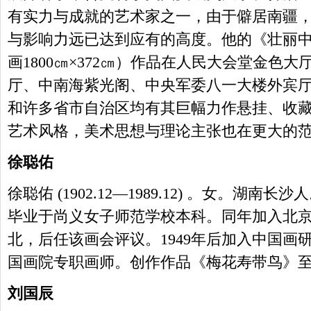
有实力与成就的艺术家之一，由于僻居南疆
与影响力远已达到应有的高度。他的《壮丽
画1800㎝×372㎝）作品在人民大会堂金色
厅、中南海紫光阁、中央军委八一大楼外宾
和许多省市自治区均有其巨幅力作悬挂、收
艺术风格，美术思想与理论主张也在更大的
徐聪佑
徐聪佑 (1902.12—1989.12) 。女。湖南
毕业于尚义女子师范学校本科。同年加入北
北，后任该画会评议。1949年后加入中国画研
国画院专职画师。创作作品《梅花寿带鸟》
刘国辰