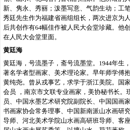
新、隽永、秀丽；泼墨写意、气韵生动；工笔别具
秀廷先生作为福建省画组组长，两次进京为
后共创作有64幅佳作被人民大会堂珍藏。他
在人民大会堂里面。
黄廷海
黄廷海，号流墨子，斋号流墨堂。1944年生
著名学者型画家、美术理论家。早年师学傅
黄纯尧。曾从戎事艺，求学于浙江美院。国
会员 ，南京市文联专业画家，美协秘书长。
员、中国水墨艺术研究院副院长、中国国画
书画家协会常务理事、中国新南派山水画研
导师、河北美术学院山水画高研班导师、客