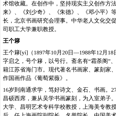
术馆收藏。在创作中，坚持现实主义创作方
来》、《刘少奇》、《朱德》、《邓小平》
长，北京书画研究会理事。中华老人文化交
司职工大学兼职教授。
王个簃
王个簃[yí]（1897年10月20日—1988年1
字启之，号个簃，以号行。斋名有“霜荼阁”、
籍江苏省海门市。现代著名书画家、篆刻家
作国画作品《葡萄紫薇》。
16岁到南通求学，笃好诗文、金石、书画。2
昌硕西席，兼从吴学书画篆刻，为入室弟子
大学、昌明艺术专科学校教授，上海美专教
后，任上海画院副院长、名誉院长、中国美