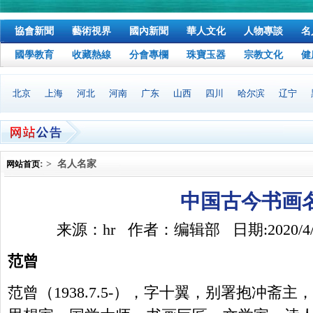
協會新聞
藝術視界
國內新聞
華人文化
人物專談
名
國學教育
收藏熱線
分會專欄
珠寶玉器
宗教文化
健
北京
上海
河北
河南
广东
山西
四川
哈尔滨
辽宁
: > 名人名家
网站首页
中国古今书画
来源：hr 作者：编辑部 日期:2020/4/22
范曾
范曾（1938.7.5-），字十翼，别署抱冲