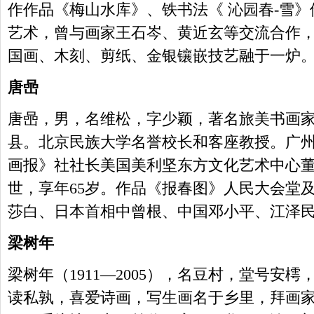
作作品《梅山水库》、铁书法《 沁园春-雪
艺术，曾与画家王石岑、黄近玄等交流合作，作
国画、木刻、剪纸、金银镶嵌技艺融于一炉
唐喦
唐喦，男，名维松，字少颖，著名旅美书画
县。北京民族大学名誉校长和客座教授。广
画报》社社长美国美利坚东方文化艺术中心董事
世，享年65岁。作品《报春图》人民大会堂
莎白、日本首相中曾根、中国邓小平、江泽
梁树年
梁树年（1911—2005），名豆村，堂号安
读私孰，喜爱诗画，写生画名于乡里，拜画