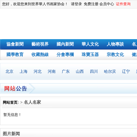
您好，欢迎您来到世界華人书画家协会！
请登录
免费注册
会员中心
证件查询
協會新聞
藝術視界
國內新聞
華人文化
人物專談
名
國學教育
收藏熱線
分會專欄
珠寶玉器
宗教文化
健
北京
上海
河北
河南
广东
山西
四川
哈尔滨
辽宁
: > 名人名家
网站首页
暂无信息！
图片新闻