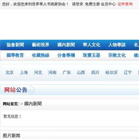
您好，欢迎您来到世界華人书画家协会！
请登录
免费注册
会员中心
证件查询
協會新聞
藝術視界
國內新聞
華人文化
人物專談
名
國學教育
收藏熱線
分會專欄
珠寶玉器
宗教文化
健
北京
上海
河北
河南
广东
山西
四川
哈尔滨
辽宁
: > 國內新聞
网站首页
暂无信息！
图片新闻