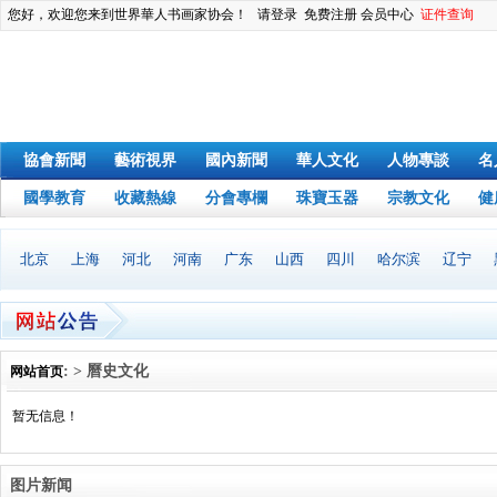
您好，欢迎您来到世界華人书画家协会！
请登录
免费注册
会员中心
证件查询
協會新聞
藝術視界
國內新聞
華人文化
人物專談
名
國學教育
收藏熱線
分會專欄
珠寶玉器
宗教文化
健
北京
上海
河北
河南
广东
山西
四川
哈尔滨
辽宁
: > 曆史文化
网站首页
暂无信息！
图片新闻