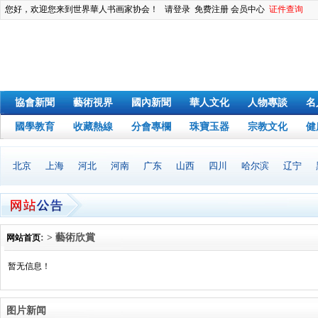
您好，欢迎您来到世界華人书画家协会！
请登录
免费注册
会员中心
证件查询
協會新聞
藝術視界
國內新聞
華人文化
人物專談
名
國學教育
收藏熱線
分會專欄
珠寶玉器
宗教文化
健
北京
上海
河北
河南
广东
山西
四川
哈尔滨
辽宁
: > 藝術欣賞
网站首页
暂无信息！
图片新闻