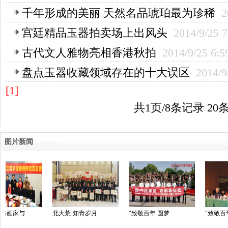
千年形成的美丽 天然名品琥珀最为珍稀
2
宫廷精品玉器拍卖场上出风头
2014/9/25 7
古代文人雅物亮相香港秋拍
2014/9/25 6:5
盘点玉器收藏领域存在的十大误区
2014/9
[1]
共1页/8条记录 20
图片新闻
北大荒-知青岁月
“致敬百年 圆梦
“致敬百年 圆梦