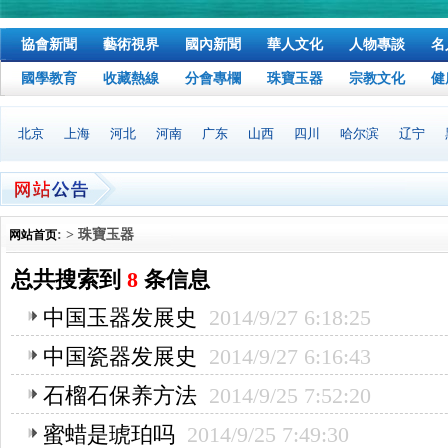
協會新聞
藝術視界
國內新聞
華人文化
人物專談
名
國學教育
收藏熱線
分會專欄
珠寶玉器
宗教文化
健
北京
上海
河北
河南
广东
山西
四川
哈尔滨
辽宁
: > 珠寶玉器
网站首页
总共搜索到
8
条信息
中国玉器发展史
2014/9/27 6:18:25
中国瓷器发展史
2014/9/27 6:16:43
石榴石保养方法
2014/9/25 7:52:20
蜜蜡是琥珀吗
2014/9/25 7:49:30